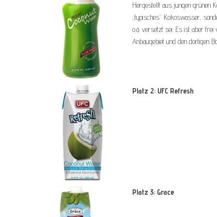
Hergestellt aus jungen grünen 
„typisches“ Kokoswasser, sonde
o.ä. versetzt sei. Es ist aber f
Anbaugebiet und den dortigen Bo
Platz 2: UFC Refresh
Platz 3: Grace