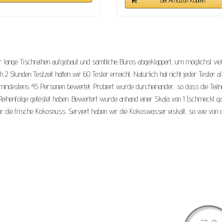
r lange Tischreihen aufgebaut und sämtliche Büros abgeklappert, um möglichst vie
tunden Testzeit hatten wir 60 Tester erreicht. Natürlich hat nicht jeder Tester al
indestens 45 Personen bewertet. Probiert wurde durcheinander, so dass die Teil
eihenfolge getestet haben. Bewertert wurde anhand einer Skala von 1 (schmeckt gar
ur die frische Kokosnuss. Serviert haben wir die Kokoswasser eiskalt, so wie von 