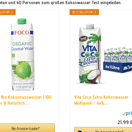
getan und 60 Personen zum großen Kokoswasser Test eingeladen.
LER NR. 2
BESTSELLER NR. 3
 Bio Kokosnusswasser | 100
Vita Coco Extra Kokoswasser
r & Natürlich...
Multipack - 6x1L...
21,99 
Bei Amazon kaufen*
Bei Amazon kaufen*