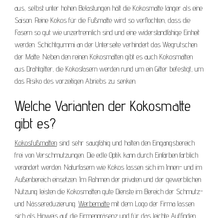
aus, selbst unter hohen Belastungen hält die Kokosmatte länger als eine
Saison. Reine Kokos für die Fußmatte wird so verflochten, dass die
Fasern so gut wie unzertrennlich sind und eine widerstandfähige Einheit
werden. Schichtgummi an der Unterseite verhindert das Wegrutschen
der Matte. Neben den reinen Kokosmatten gibt es auch Kokosmatten
aus Drahtgitter, die Kokosfasern werden rund um ein Gitter befestigt, um
das Risiko des vorzeitigen Abriebs zu senken.
Welche Varianten der Kokosmatte
gibt es?
Kokosfußmatten
sind sehr saugfähig und halten den Eingangsbereich
frei von Verschmutzungen. Die edle Optik kann durch Einfärben farblich
verändert werden. Naturfasern wie Kokos lassen sich im Innen- und im
Außenbereich einsetzen. Im Rahmen der privaten und der gewerblichen
Nutzung leisten die Kokosmatten gute Dienste im Bereich der Schmutz-
und Nässereduzierung.
Werbematte
mit dem Logo der Firma lassen
sich als Hinweis auf die Firmenpräsenz und für das leichte Auffinden