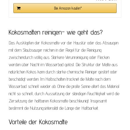
Bei Amazon kaufen*
Kokosmatten reinigen- wie geht das?
Das Ausklopfen der Kokosmatte vor der Haustür oder das Absaugen
mit dem Staubsauger reichen in der Regel für die Reinigung
zwischendurch völlig aus. Stärkere Verunreinigung oder Flecken
werden über Nacht im Wasserbad gelöst. Die Struktur der Matte aus
natürlichen Kokos kann durch starke chemische Reiniger gestört oder
beschädigt werden. Im Halbschatten trocknet die Matte nach dem
Wasserbad schnell wieder ab. Ohne die pralle Sonne altert das Material
nicht so schnell, durch Aussetzung der ständigen Feuchtigkeit wird die
Zersetzung der haltbaren Kokosmatte beschleunigt. Insgesamt
bestimmt die Nutzungsintensität die Länge der Haltbarkeit.
Vorteile der Kokosmatte