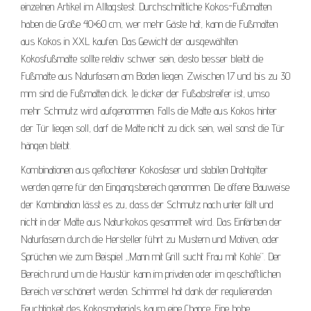
einzelnen Artikel im Alltagstest. Durchschnittliche Kokos-Fußmatten
haben die Größe 40×60 cm, wer mehr Gäste hat, kann die Fußmatten
aus Kokos in XXL kaufen. Das Gewicht der ausgewählten
Kokosfußmatte sollte relativ schwer sein, desto besser bleibt die
Fußmatte aus Naturfasern am Boden liegen. Zwischen 17 und bis zu 30
mm sind die Fußmatten dick. Je dicker der Fußabstreifer ist, umso
mehr Schmutz wird aufgenommen. Falls die Matte aus Kokos hinter
der Tür liegen soll, darf die Matte nicht zu dick sein, weil sonst die Tür
hängen bleibt.
Kombinationen aus geflochtener Kokosfaser und stabilen Drahtgitter
werden gerne für den Eingangsbereich genommen. Die offene Bauweise
der Kombination lässt es zu, dass der Schmutz nach unter fällt und
nicht in der Matte aus Naturkokos gesammelt wird. Das Einfärben der
Naturfasern durch die Hersteller führt zu Mustern und Motiven, oder
Sprüchen wie zum Beispiel „Mann mit Grill sucht Frau mit Kohle“. Der
Bereich rund um die Haustür kann im privaten oder im geschäftlichen
Bereich verschönert werden. Schimmel hat dank der regulierenden
Feuchtigkeit des Kokosmaterials kaum eine Chance. Eine hohe