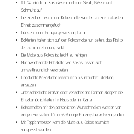
100 % natürliche Kokosfasern nehmen Staub, Nässe und
Schmutz auf
Die einzelnen Fasern der Kokosmatte werden zu einer robusten
Einheit zusammengefügt
Bürsten- oder Reinigungswirkung hoch
Bakterien halten sich auf der Kokosmatte nur selten, das Risiko
der Schimmelbildung sinkt
Die Matte aus Kokos ist leicht zu reinigen
Nachwachsende Rohstoffe wie Kokos lassen sich
umweltfreundlich verarbeiten
Eingefärbte Kokosfarbe lassen sich als farblicher Blickfang
einsetzen
Unterschiedliche Größen oder verschiedene Formen steigern die
Einsatzmöglichkeiten im Haus oder im Garten
Kokosmatten mit den persönlichen Wunschmaßen werden von
einigen Herstellern für großräumige Eingangsbereiche angeboten
Mit Teppichmesser kann die Matte aus Kokos räumlich
angepasst werden