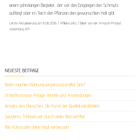
einem jahrelangen Begleiter, der vor den Eingängen den Schmutz
auffängt oder im Teich den Pflanzen den gewünschten Halt gibt.
Letzte Aktualisierung am 8.08.2026 / Affiliate Links / Bilder von der Amazon Product
Advertising API
NEUESTE BEITRÄGE
Wann machen Nahrungsergänzungsmittel Sinn?
Umkehrosmose Anlage: Vorteile und Anwendungen
Jenseits des Rausches: Die Kunst der Qualitätsdestillation
Sauberes Trinkwasser durch einen Wasserfilter
Wie Kokosseife deine Haut verbessert