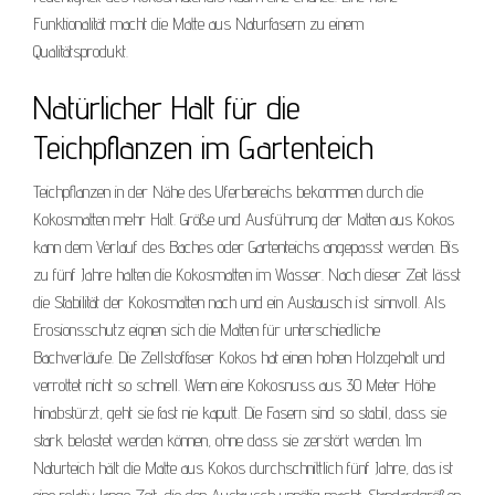
Funktionalität macht die Matte aus Naturfasern zu einem
Qualitätsprodukt.
Natürlicher Halt für die
Teichpflanzen im Gartenteich
Teichpflanzen in der Nähe des Uferbereichs bekommen durch die
Kokosmatten mehr Halt. Größe und Ausführung der Matten aus Kokos
kann dem Verlauf des Baches oder Gartenteichs angepasst werden. Bis
zu fünf Jahre halten die Kokosmatten im Wasser. Nach dieser Zeit lässt
die Stabilität der Kokosmatten nach und ein Austausch ist sinnvoll. Als
Erosionsschutz eignen sich die Matten für unterschiedliche
Bachverläufe. Die Zellstoffaser Kokos hat einen hohen Holzgehalt und
verrottet nicht so schnell. Wenn eine Kokosnuss aus 30 Meter Höhe
hinabstürzt, geht sie fast nie kaputt. Die Fasern sind so stabil, dass sie
stark belastet werden können, ohne dass sie zerstört werden. Im
Naturteich hält die Matte aus Kokos durchschnittlich fünf Jahre, das ist