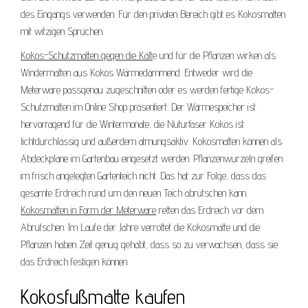
des Eingangs verwenden. Für den privaten Bereich gibt es Kokosmatten
mit witzigen Sprüchen.
Kokos-Schutzmatten gegen die Kält
e und für die Pflanzen wirken als
Windermatten aus Kokos Wärmedämmend. Entweder wird die
Meterware passgenau zugeschnitten oder es werden fertige Kokos-
Schutzmatten im Online Shop präsentiert. Der Wärmespeicher ist
hervorragend für die Wintermonate, die Nuturfaser Kokos ist
lichtdurchlässig und außerdem atmungsaktiv. Kokosmatten können als
Abdeckplane im Gartenbau eingesetzt werden. Pflanzenwurzeln greifen
im frisch angelegten Gartenteich nicht. Das hat zur Folge, dass das
gesamte Erdreich rund um den neuen Teich abrutschen kann.
Kokosmatten in Form der Meterware
retten das Erdreich vor dem
Abrutschen. Im Laufe der Jahre verrottet die Kokosmatte und die
Pflanzen haben Zeit genug gehabt, dass so zu verwachsen, dass sie
das Erdreich festigen können.
Kokosfußmatte kaufen