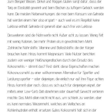
zum Beispiel Weizen, Dinkel und Roggen. Gluten sorgt dafür, dass der
Teig an Elastizität gewinnt und beim Backen zu luftigem Gebäck werden
kann. Die meisten Nebenwirkungen, die man beim Konsum von Getreide
hat werden einem hier also erspart – auch weil es im Regelfall keine
Laktose enthält. Getreide ist generell aber auch frei von Laktose.
Desweiteren sind die Nährwerte nicht Außer acht zu lassen. Wenig Fett
mit wenig Kalorien, bei mehr Protein als in gewöhnlichem Mehl.
Zahlreiche Nährstoffe, Vitamine und Ballaststoffe, die der Körper
brauchen kann. Hinzu kommt Magnesium. Viele Nutzer berichten
zudem von weniger Heißhungerattacken durch den Einsatz des
Kokosmehls – stimmt das? Fest steht, diese Eigenschaften machen
Kokosnussmehl zu einer willkommenen Alternative für Sportler und
Leistungssportler – oder diejenigen, die einfach nur auf ihre Figur achten.
Hinzu kommt aber noch, dass es sich auch für denjenigen eignet, der
mittels einer Low-Carb Diät abnehmen oder dauerhaft Gewicht verlieren
möchte. Das Mehl allein reicht nicht aus, um schlank zu werden, aber
es kann normales Weizenmehl, welches ein Vielfaches an
Kohlenhydraten enthält, ersetzen. Gutes Kokosmehl hält sich in der