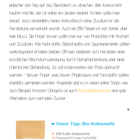
einfacher den Teig auf das Backblech zu streichen. Wer Kokosmehl
kaufen möchte, der ist online am besten bedient. Achten sollte man
darauf, dass bestenfalls reines Kokosfleisch ohne Zusätze für die
Herstellung verwendet wurde. Auch ein BIO-Siegel ist von Vorteil, aber
kein Muss. Die Finger lassen sollte man nur von Produkten mit Aromen
und Zusätzen. Alle Nährstoffe, Ballaststoffe und Spurenelemente sollten
weitestgehend erhalten bleiben. Oftmals bedienen sich Hersteller einer
künstlichen Wachstumsanregung durch Dampfbehandlung oder einer
chemischen Behandlung. So soll insbesondere der Preis gedrückt
werden – besser Finger weg davon. Phytinsäure und Farbstoffe sollten
ebenfalls gemieden werden. Angebote gibt es in vielen online Shops wie
zum Beispiel Amazon. Übrigens ist auch
Kokosblütenzucker
eine gute
Alternative zum normalen Zucker.
※