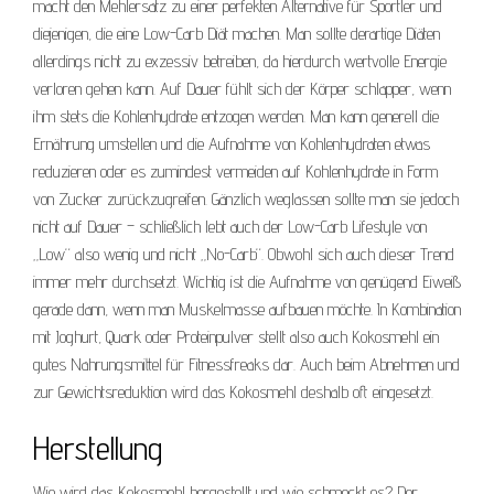
macht den Mehlersatz zu einer perfekten Alternative für Sportler und
diejenigen, die eine Low-Carb Diät machen. Man sollte derartige Diäten
allerdings nicht zu exzessiv betreiben, da hierdurch wertvolle Energie
verloren gehen kann. Auf Dauer fühlt sich der Körper schlapper, wenn
ihm stets die Kohlenhydrate entzogen werden. Man kann generell die
Ernährung umstellen und die Aufnahme von Kohlenhydraten etwas
reduzieren oder es zumindest vermeiden auf Kohlenhydrate in Form
von Zucker zurückzugreifen. Gänzlich weglassen sollte man sie jedoch
nicht auf Dauer – schließlich lebt auch der Low-Carb Lifestyle von
„Low“ also wenig und nicht „No-Carb“. Obwohl sich auch dieser Trend
immer mehr durchsetzt. Wichtig ist die Aufnahme von genügend Eiweiß
gerade dann, wenn man Muskelmasse aufbauen möchte. In Kombination
mit Joghurt, Quark oder Proteinpulver stellt also auch Kokosmehl ein
gutes Nahrungsmittel für Fitnessfreaks dar. Auch beim Abnehmen und
zur Gewichtsreduktion wird das Kokosmehl deshalb oft eingesetzt.
Herstellung
Wie wird das Kokosmehl hergestellt und wie schmeckt es? Der