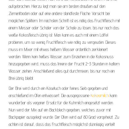
aufgebrochen. Hierzu legt man sie am besten draußen auf den
Zementboden oder auf eine andere standfeste Fläche. Vorsicht bei
möglichen Splittern. Im nächsten Schritt ist es nötig das Fruchtfleisch mit
einem Messer oder Schäler von der Schale zu lösen, bis nur noch das
weiße Kokosfleisch übrig ist. Man kann es auch mit einem Löffel
probieren, um so wenig Fruchtfleisch wie nötig zu vergeuden. Dieses
muss im Mixer mit etwas heißem Wasser ordentlich zerkleinert
werden. Wenn kein heißes Wasser zum Einziehen in die Kokosnuss
hinzugegeben wird, muss das Innere der Frucht 2-3 Stunden in kaltem
Wasser ziehen. Anschließend alles gut durchmixen, bis nur noch ein
Brei übrig bleibt.
Der Brei wird durch ein Käsetuch oder feines Sieb gegeben und
anschließend im Ofen entwässert. Die ausgegossene
Kokosmilch
kann
wunderbar als veganer Ersatz für die Kuhmilch eingesetzt werden.
Nun wird der Mix auf ein Backblech gegeben, welches zuvor mit
Backpapier ausgelegt wurde. Der Ofen wird auf 80 Grad vorgeheizt. Zu
achten ist darauf, dass das Fruchtfleisch möglichst dünnlagig verteilt