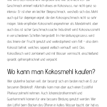
Geschmack erinnert natürlich etwas an Kokosnuss, nur nicht ganz so
intensiv. Er ist eher ein leichter Beigeschmack, weshalb sich das Mehl
auch gut für diejenigen eignet, die den Kokosgeschmack nicht so sehr
mögen. Viele empfinden Kokosmehl angenehmer als Mandelmehl, aber
auch das ist sicher Geschmackssache. Industriell wird Kokosnussmehl
in verschiedenen Schritten hergestellt. Im Herstellungsprozess wird
das Innere der Frucht genutzt und weitestgehend vom Fett – also dem
Kokosöl befreit, welches separat vielfach verkauft wird. Das
Kokosfleisch wird zerkleinert und mit Wasser vermischt, anschließend
gesiebt, gefriergetrocknet und verpackt.
Wo kann man Kokosmehl kaufen?
Wer glutenfrei backen will, der besorgt sich am besten noch ein Ei zur
besseren Bindekraft. Alternativ kann man aber auch einen Esslöffel
Pfeilwurzelmehl nehmen. Auch Johannisbrotkernmehl und
Guarkernmehl können für eine bessere Bindung genutzt werden. Wer
den Löffel beim Backen des Öfteren in kaltes Wasser taucht, der hat es