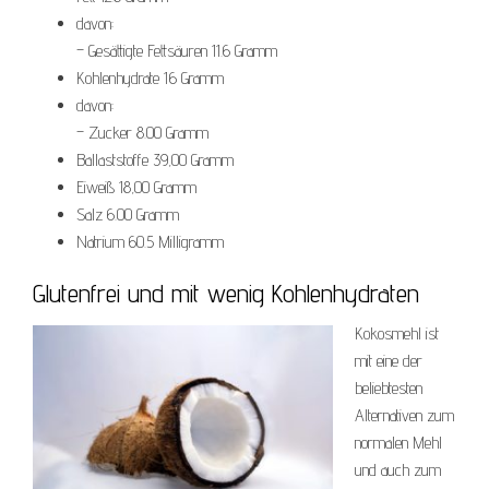
davon:
– Gesättigte Fettsäuren 11.6 Gramm
Kohlenhydrate 16 Gramm
davon:
– Zucker 8.00 Gramm
Ballaststoffe 39,00 Gramm
Eiweiß 18,00 Gramm
Salz 6.00 Gramm
Natrium 60.5 Milligramm
Glutenfrei und mit wenig Kohlenhydraten
Kokosmehl ist
mit eine der
beliebtesten
Alternativen zum
normalen Mehl
und auch zum