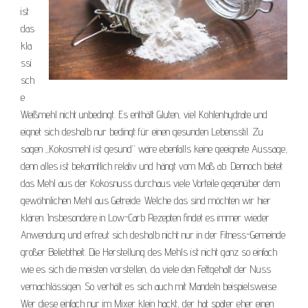
ist
das
kla
ssi
sch
e
Weißmehl nicht unbedingt. Es enthält Gluten, viel Kohlenhydrate und
eignet sich deshalb nur bedingt für einen gesunden Lebensstil. Zu
sagen „Kokosmehl ist gesund“ wäre ebenfalls keine geeignete Aussage,
denn alles ist bekanntlich relativ und hängt vom Maß ab. Dennoch bietet
das Mehl aus der Kokosnuss durchaus viele Vorteile gegenüber dem
gewöhnlichen Mehl aus Getreide. Welche das sind möchten wir hier
klären. Insbesondere in Low-Carb Rezepten findet es immer wieder
Anwendung und erfreut sich deshalb nicht nur in der Fitness-Gemeinde
großer Beliebtheit. Die Herstellung des Mehls ist nicht ganz so einfach
wie es sich die meisten vorstellen, da viele den Fettgehalt der Nuss
vernachlässigen. So verhält es sich auch mit Mandeln beispielsweise.
Wer diese einfach nur im Mixer klein hackt, der hat später eher einen