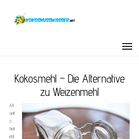
Kokosmehl – Die Alternative
zu Weizenmehl
All
seit
s
beli
ebt