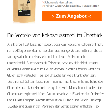
Die Vorteile von Kokosnussmehl im Überblick
Als kleines Fazit lässt sich sagen, dass das weißliche Kokosmehl nicht
nur vielfältig einsetzbar ist, sondern auch einige Vorteile mitbringt, die es
vom gewöhnlichen Haushaltsmehl und auch Vollkornmehl
unterscheidet. Allem voran die Tatsache, dass es sich dabei um eine
glutenfreie Alternative zum Haushaltsmehl handelt. Oftmals wird das
Gluten stark verteufelt – es soll Ursache für viele Krankheiten sein.
Davon einschüchtern lassen darf man sich nicht, sicherlich ist fehlendes
Gluten dennoch kein Nachteil, gar gibt es viele Menschen, die unter einer
Glutenunverträglichkeit leiden. Gluten besteht aus Eiweißen der Prolamin-
und Glutein-Gruppen. Weizen enthält dabei Glutenin und Gliadin. Derartige
Eiweiße sind quasi in der Mehrzahl der Getreidesorten enthalten – so