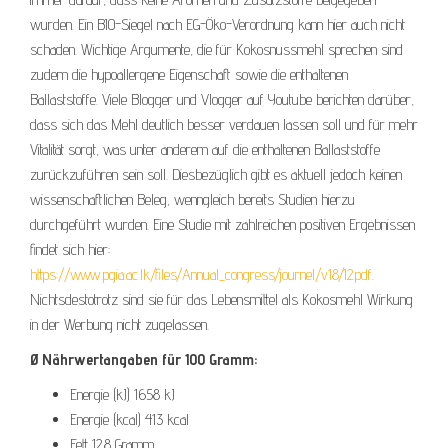
wurden. Ein BIO-Siegel nach EG-Öko-Verordnung kann hier auch nicht
schaden. Wichtige Argumente, die für Kokosnussmehl sprechen sind
zudem die hypoallergene Eigenschaft sowie die enthaltenen
Ballaststoffe. Viele Blogger und Vlogger auf Youtube berichten darüber,
dass sich das Mehl deutlich besser verdauen lassen soll und für mehr
Vitalität sorgt, was unter anderem auf die enthaltenen Ballaststoffe
zurückzuführen sein soll. Diesbezüglich gibt es aktuell jedoch keinen
wissenschaftlichen Beleg, wenngleich bereits Studien hierzu
durchgeführt wurden. Eine Studie mit zahlreichen positiven Ergebnissen
findet sich hier:
https://www.pgia.ac.lk/files/Annual_congress/journel/v18/12.pdf
.
Nichtsdestotrotz sind sie für das Lebensmittel als Kokosmehl Wirkung
in der Werbung nicht zugelassen.
Ø Nährwertangaben für 100 Gramm:
Energie (kJ) 1658 kJ
Energie (kcal) 413 kcal
Fett 12.8 Gramm