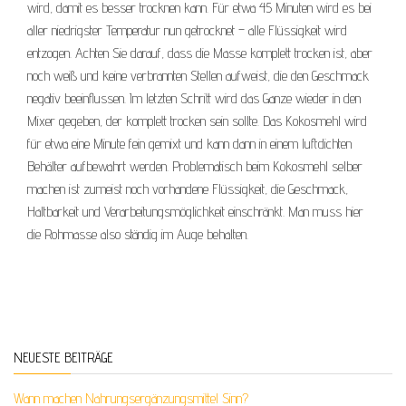
wird, damit es besser trocknen kann. Für etwa 45 Minuten wird es bei
aller niedrigster Temperatur nun getrocknet – alle Flüssigkeit wird
entzogen. Achten Sie darauf, dass die Masse komplett trocken ist, aber
noch weiß und keine verbrannten Stellen aufweist, die den Geschmack
negativ beeinflussen. Im letzten Schritt wird das Ganze wieder in den
Mixer gegeben, der komplett trocken sein sollte. Das Kokosmehl wird
für etwa eine Minute fein gemixt und kann dann in einem luftdichten
Behälter aufbewahrt werden. Problematisch beim Kokosmehl selber
machen ist zumeist noch vorhandene Flüssigkeit, die Geschmack,
Haltbarkeit und Verarbeitungsmöglichkeit einschränkt. Man muss hier
die Rohmasse also ständig im Auge behalten.
NEUESTE BEITRÄGE
Wann machen Nahrungsergänzungsmittel Sinn?