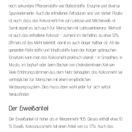
noch sekundäre Pflanzenstoffe wie Ballaststoffe, Enzyme und diverse
Spurenelemente. Auch die enthaltenen Fettsäuren sind von Vorteil. Positiv
ist auch, dass das Kokosmehl frei von Laktose und Milcheiweiß ist.
Somit eignet es sich auch für Menschen mit Laktoseintoleranz. Wertvoll
ist auch das enthaltene Kokosöl – zumeist im Verhältnis zu etwa 12%.
Oftmals ist das Mehl teilentölt, damit es auch länger haltbar ist. All die
genannten Nährstoffe und Inhaltsstoffe kann der Körper gebrauchen.
Einsetzen kann man das Kokosmehl praktisch überall – in Smoothies, in
Müslis, im Joghurt oder beim Backen von cholesterinfreien Keksen.
Viele Erfahrungsstimmen aus dem Netz behaupten, das Kokosmehl sei
verträglicher für Menschen mit einem empfindlichen
Verdauungssystem. Dies muss dann wohl jeder für sich selbst
herausfinden.
Der Eiweißanteil
Der Eiweißanteil ist höher als in Weizenmehl 405. Dieses enthält etwa 10
% Eiweiß, Kokosnussmehl hat einen Anteil von ca. 17%. Auch das