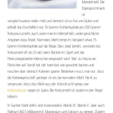
Mandelmehl. Der
Eigengeschmack
ist
vergleichsweise relativ mild und dennoch ist es frei von Gluten und
enthält durchschnittlich nur 16 Gramm Kohlenhydrate pro 100 Gramm
Kokosnussmehl, auch wenn man im Internet teils widersprüchliche
Angaben dazu findet. Normales Mehl bringt im Vergleich etwa 75
Gramm Kohlenhydrate auf die Wage. Dies zeigt bereits, weshalb das
Kokosmehl oft als Ersatz beim Backen im Sport und bei
Fitnessbegeisterten Menschen eingesetzt wird. Wer zu Hause ein
Päckchen auf Vorrat hat, der kann fast wie gewohnt backen und
naschen aber dennoch Kalorien sparen. Bedenken muss man nur, dass
die Klebeeigenschaft geringer ist als bei normalem Mehl. Nicht zu
vergessen, dass das Mehl aus der Kokosfrucht genau wie
Kokoswasser
vegan ist. Gutes Bio-Kokosmehl ist zudem in der Regel
fettarm.
In Sachen Nährstoffe sind insbesondere Vitamin B, Vitamin E, aber auch
Natrium (60,5 Milligramm), Magnesium und Calcium zu nennen. Zudem