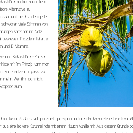
kosblütenzucker allein diese
iebte Alternative zu
elassen und bietet zudem jede
in schwören viele Stimmen von
ahrungen sprechen im Netz
ht bewiesen. Trotzdem liefert er
en und B-Vitamine.
 werden. Kokosblüten-Zucker
e-Note mit. Im Prinzip kann man
Zucker ersetzen. Er passt zu
em mehr. Wer ihn noch nicht
n Ratgeber zum
 kann, lässt es sich prinzipiell gut experimentieren. Er karamellisiert auch auf ä
 aus eine leckere Karamellnote mit einem Hauch Vanille mit. Aus diesem Grunde pa