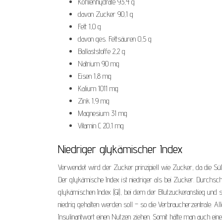
Kohlenhydrate 93,4 g
davon Zucker 90,1 g
Fett 1,0 g
davon ges. Fettsäuren 0,5 g
Ballaststoffe 2,2 g
Natrium 90 mg
Eisen 1,8 mg
Kalium 1011 mg
Zink 1,9 mg
Magnesium 31 mg
Vitamin C 20,1 mg
Niedriger glykämischer Index
Verwendet wird der Zucker prinzipiell wie Zucker, da die Süßk
Der glykämische Index ist niedriger als bei Zucker. Durchschn
glykämischen Index (GI), bei dem der Blutzuckeranstieg und 
niedrig gehalten werden soll – so die Verbraucherzentrale. A
Insulinantwort einen Nutzen ziehen. Somit hätte man auch e