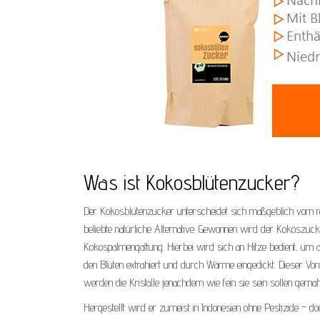
Was ist Kokosblütenzucker?
Der Kokosblütenzucker unterscheidet sich maßgeblich vom raf
beliebte natürliche Alternative. Gewonnen wird der Kokoszuc
Kokospalmengattung. Hierbei wird sich an Hitze bedient, um 
den Blüten extrahiert und durch Wärme eingedickt. Dieser Vorg
werden die Kristalle jenachdem wie fein sie sein sollen gemah
Hergestellt wird er zumeist in Indonesien ohne Pestizide – d