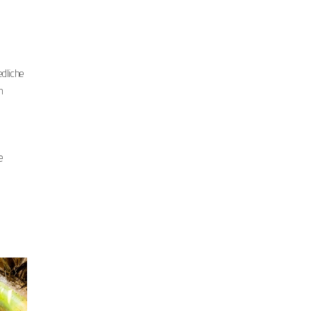
edliche
n
e