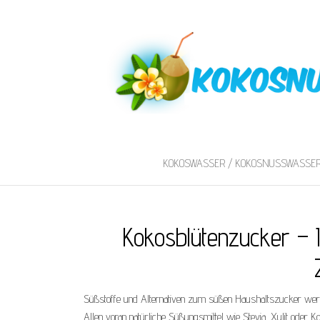
KOKOSWASSER / KOKOSNUSSWASSE
Kokosblütenzucker – I
Süßstoffe und Alternativen zum süßen Haushaltszucker werd
Allen voran natürliche Süßungsmittel wie Stevia, Xylit oder 