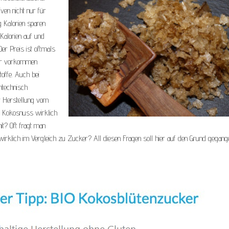
iven nicht nur für
g Kalorien sparen
Kalorien auf und
er Preis ist oftmals
atur vorkommen
toffe. Auch bei
ntechnisch
er Herstellung vom
r Kokosnuss wirklich
t? Oft fragt man
irklich im Vergleich zu Zucker? All diesen Fragen soll hier auf den Grund gegang