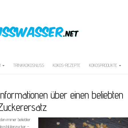
R
TRINKKOKOSNUSS
KOKOS-REZEPTE
KOKOSPRODUKTE
nformationen über einen beliebten
Zuckerersatz
en immer beliebter.
Kokosblütenzucker –