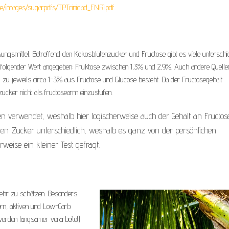
de/images/sugarpdfs/TPTrinidad_FNRI.pdf
.
ungsmittel. Betreffend den Kokosblütenzucker und Fructose gibt es viele unterschi
folgender Wert angegeben: Fruktose zwischen 1,3% und 2,9%. Auch andere Quelle
zu jeweils circa 1-3% aus Fructose und Glucose besteht. Da der Fructosegehalt
ucker nicht als fructosearm einzustufen.
 verwendet, weshalb hier logischerweise auch der Gehalt an Fructos
n den Zucker unterschiedlich, weshalb es ganz von der persönlichen
rweise ein kleiner Test gefragt.
ehr zu schätzen. Besonders
ern, aktiven und Low-Carb
erden langsamer verarbeitet)