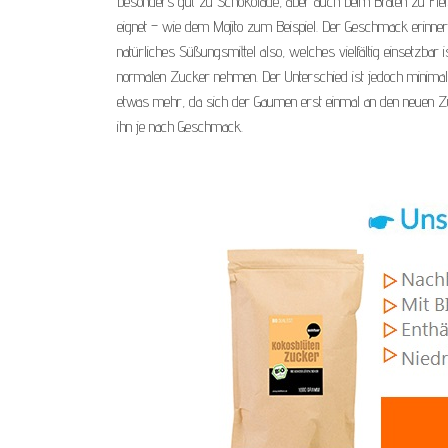
besonders gut zu Schokolade, aber auch beim Braten zu Fleisc
eignet – wie dem Mojito zum Beispiel. Der Geschmack erinner
natürliches Süßungsmittel also, welches vielfältig einsetzba
normalen Zucker nehmen. Der Unterschied ist jedoch minim
etwas mehr, da sich der Gaumen erst einmal an den neuen Zu
ihn je nach Geschmack.