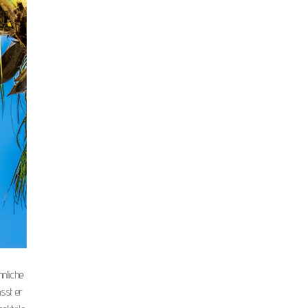
hnliche
sst er