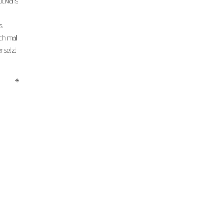
cktails
s
uch mal
rsetzt
※