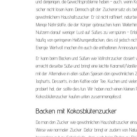
und denjenigen, die Gewichtsprobleme haben – auch, wenn Ko
sicher nicht lösen kann. Dennoch gilt der Zuckerersatz als bel
gewöhnlichem Haushaltszucker. Er ist nicht raffiniert, naturb
Menge Nährstoffe, die der Körper gebrauchen kann. Weiterh
Nutzern darauf weniger Lust auf Süßes zu verspüren – Erf
häufig von geringeren Heißhungerattacken, dies ist jedoch nic
Energie. Wertvoll machen ihn auch die enthaltenen Aminosäur
Er kann beim Backen und Süßen wie Vollrohrzucker dosiert
erreicht dieselbe Süße und bringt eine leichte Karamell/Vanill
mit der Alternative in allen süßen Speisen den gewöhnlichen 
Joghurts, Desserts, in den Kaffee oder Tee, Kuchen und viel
probiert hat, der sollte dies tun. Wir haben noch einen kleine
Kokosblütenzucker kaufen unten zusammengefasst.
Backen mit Kokosblütenzucker
Da man den Zucker wie gewöhnlichen Haushaltszucker einsetzen
Weise wie normaler Zucker. Dafür bringt er zudem von Natur