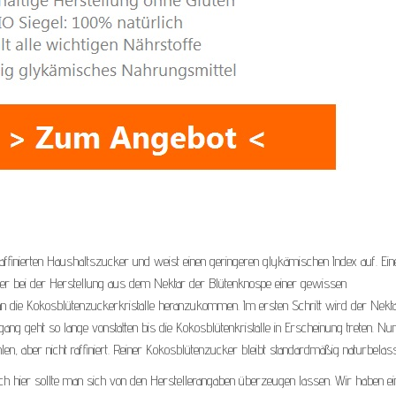
finierten Haushaltszucker und weist einen geringeren glykämischen Index auf. Ein
ker bei der Herstellung aus dem Nektar der Blütenknospe einer gewissen
an die Kokosblütenzuckerkristalle heranzukommen. Im ersten Schritt wird der Nekt
ang geht so lange vonstatten bis die Kokosblütenkristalle in Erscheinung treten. Nu
len, aber nicht raffiniert. Reiner Kokosblütenzucker bleibt standardmäßig naturbelas
och hier sollte man sich von den Herstellerangaben überzeugen lassen. Wir haben ei