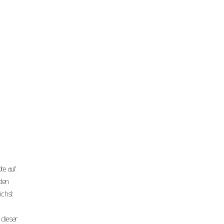
te auf.
 den
ichst
 dieser