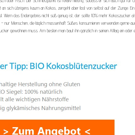
h oder Fisch. Der Schmelzpunkt ist relativ niedrig, sodass er sich auch gut für Co
t an sich übrigens kaum an Kokos, zergeht aber fast von selbst auf der Zunge. Ein
r ist. Wem das Endergebnis nicht süß genug ist, der sollte 10% mehr Kokoszucker al
al – nur Menschen, die täglich massenhaft Süßes konsumieren verwenden gerne a
cker gewöhnen muss. Am besten man baut ihn gänzlich in seinen Alltag ein oder e