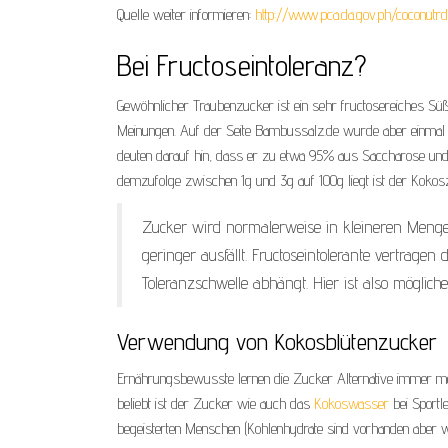
Quelle weiter informieren:
http://www.pca.da.gov.ph/coconutr
Bei Fructoseintoleranz?
Gewöhnlicher Traubenzucker ist ein sehr fructosereiches Süß
Meinungen. Auf der Seite Bambussalz.de wurde aber einmal 
deuten darauf hin, dass er zu etwa 95% aus Saccharose und 
demzufolge zwischen 1g und 3g auf 100g liegt ist der Kokosz
Zucker wird normalerweise in kleineren Mengen
geringer ausfällt. Fructoseintolerante vertrage
Toleranzschwelle abhängt. Hier ist also mögliche
Verwendung von Kokosblütenzucker
Ernährungsbewusste lernen die Zucker Alternative immer m
beliebt ist der Zucker wie auch das
Kokoswasser
bei Sportl
begeisterten Menschen (Kohlenhydrate sind vorhanden aber w