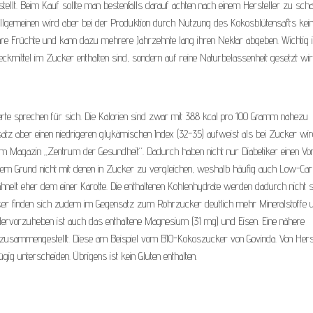
tellt. Beim Kauf sollte man bestenfalls darauf achten nach einem Hersteller zu sch
 Allgemeinen wird aber bei der Produktion durch Nutzung des Kokosblütensafts kei
hre Früchte und kann dazu mehrere Jahrzehnte lang ihren Nektar abgeben. Wichtig i
ckmittel im Zucker enthalten sind, sondern auf reine Naturbelassenheit gesetzt wir
te sprechen für sich. Die Kalorien sind zwar mit 388 kcal pro 100 Gramm nahezu
tz aber einen niedrigeren glykämischen Index (32-35) aufweist als bei Zucker wi
 Magazin „Zentrum der Gesundheit“. Dadurch haben nicht nur Diabetiker einen Vort
nem Grund nicht mit denen in Zucker zu vergleichen, weshalb häufig auch Low-Ca
hnelt eher dem einer Karotte. Die enthaltenen Kohlenhydrate werden dadurch nicht 
er finden sich zudem im Gegensatz zum Rohrzucker deutlich mehr Mineralstoffe 
en. Hervorzuheben ist auch das enthaltene Magnesium (31 mg) und Eisen. Eine nähere
zusammengestellt. Diese am Beispiel vom BIO-Kokoszucker von Govinda. Von Herst
ig unterscheiden. Übrigens ist kein Gluten enthalten.