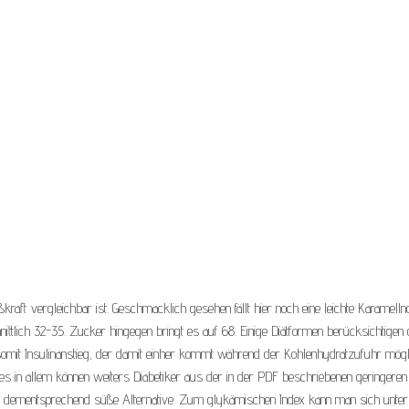
raft vergleichbar ist. Geschmacklich gesehen fällt hier noch eine leichte Karamellno
ittlich 32-35. Zucker hingegen bringt es auf 68. Einige Diätformen berücksichtigen
somit Insulinanstieg, der damit einher kommt während der Kohlenhydratzufuhr mögl
lles in allem können weiters Diabetiker aus der in der PDF beschriebenen geringeren
ine dementsprechend süße Alternative. Zum glykämischen Index kann man sich unter