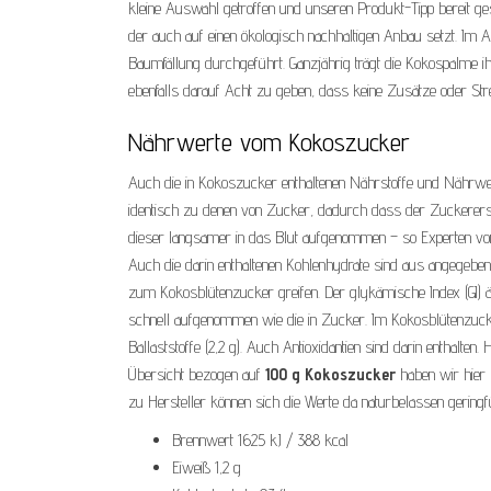
kleine Auswahl getroffen und unseren Produkt-Tipp bereit ges
der auch auf einen ökologisch nachhaltigen Anbau setzt. Im
Baumfällung durchgeführt. Ganzjährig trägt die Kokospalme i
ebenfalls darauf Acht zu geben, dass keine Zusätze oder Stre
Nährwerte vom Kokoszucker
Auch die in Kokoszucker enthaltenen Nährstoffe und Nährwer
identisch zu denen von Zucker, dadurch dass der Zuckerersa
dieser langsamer in das Blut aufgenommen – so Experten vom
Auch die darin enthaltenen Kohlenhydrate sind aus angegebe
zum Kokosblütenzucker greifen. Der glykämische Index (GI) ä
schnell aufgenommen wie die in Zucker. Im Kokosblütenzuck
Ballaststoffe (2,2 g). Auch Antioxidantien sind darin enthalt
Übersicht bezogen auf
100 g Kokoszucker
haben wir hier 
zu Hersteller können sich die Werte da naturbelassen geringfüg
Brennwert 1625 kJ / 388 kcal
Eiweiß 1,2 g