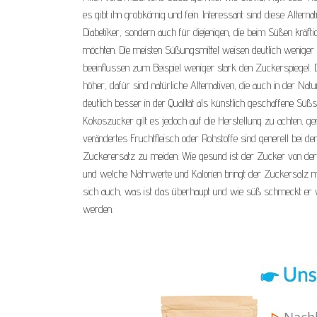
es gibt ihn grobkörnig und fein. Interessant sind diese Alternat
Diabetiker, sondern auch für diejenigen, die beim Süßen kräfti
möchten. Die meisten Süßungsmittel weisen deutlich weniger 
beeinflussen zum Beispiel weniger stark den Zuckerspiegel. D
höher, dafür sind natürliche Alternativen, die auch in der N
deutlich besser in der Qualität als künstlich geschaffene Süßs
Kokoszucker gilt es jedoch auf die Herstellung zu achten, ge
verändertes Fruchtfleisch oder Rohstoffe sind generell bei d
Zuckerersatz zu meiden. Wie gesund ist der Zucker von de
und welche Nährwerte und Kalorien bringt der Zuckersalz mi
sich auch, was ist das überhaupt und wie süß schmeckt er w
werden.