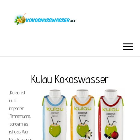
Kulau Kokoswasser
‚Kulau‘ ist
nicht
irgendein
Firmenname,
sondern es
ist das Wort
für die junge