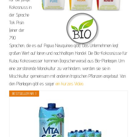
Kokosnuss in
der Sprache
Tok Pisin
(einer der
790
Sprachen, die es auf Papua Neuguinea gibt). Das Unternehmen legt
großen Wert auf fairen und nachhaltigen Handel. Die Bio-Kokosnüsse für
Kulau Kokoswasser kommen (logischerweise) aus Bio-Plantagen. Um
eine zerstörende Monokultur zu verhindern, werden sie sie in
Mischkultur gemeinsam mit anderen tropischen Pflanzen angebaut. Von
den Plantagen gibt es sogar
ein kurzes Video
.
BESTSELLER NR. 1