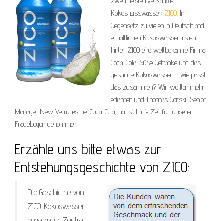
zweitmeisten verkaufte
Kokosnusswasser:
ZICO
. Im
Gegensatz zu vielen in Deutschland
erhältlichen Kokoswassern steht
hinter ZICO eine weltbekannte Firma:
Coca-Cola. Süße Getränke und das
gesunde Kokoswasser – wie passt
das zusammen? Wir wollten mehr
erfahren und Thomas Gorski, Senior
Manager New Ventures bei Coca-Cola, hat sich die Zeit für unseren
Fragebogen genommen.
Erzähle uns bitte etwas zur
Entstehungsgeschichte von ZICO:
Die Geschichte von
ZICO Kokoswasser
begann in Zentral-