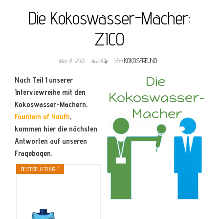
Die Kokoswasser-Macher:
ZICO
Mai 8, 2015
Aus
Von
KOKOSFREUND
Nach Teil 1 unserer
Interviewreihe mit den
Kokoswasser-Machern,
Fountain of Youth
,
kommen hier die nächsten
Antworten auf unseren
Fragebogen.
BESTSELLER NR. 1