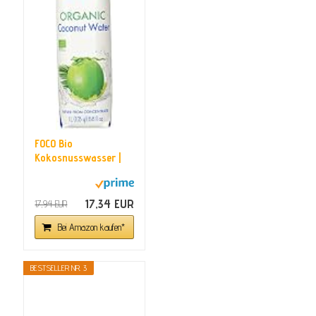
FOCO Bio
Kokosnusswasser |
100 % Pur &
Natürlich...
17,34 EUR
17,94 EUR
Bei Amazon kaufen*
BESTSELLER NR. 3