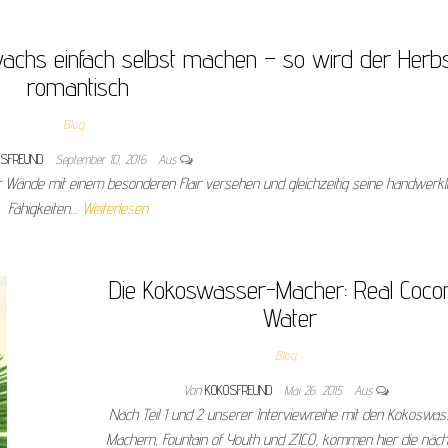
achs einfach selbst machen – so wird der Herb
romantisch
Blog
OSFREUND
September 10, 2016
Aus
r Wände mit einem besonderen Flair versehen und gleichzeitig seine handwerkl
Fähigkeiten…
Weiterlesen
Die Kokoswasser-Macher: Real Coco
Water
Blog
Von
KOKOSFREUND
Mai 26, 2015
Aus
Nach Teil 1 und 2 unserer Interviewreihe mit den Kokoswas
Machern, Fountain of Youth und ZICO, kommen hier die näc