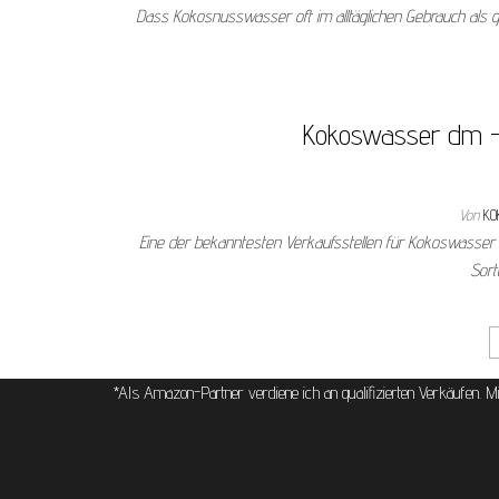
Dass Kokosnusswasser oft im alltäglichen Gebrauch als g
Kokoswasser dm –
Von
KO
Eine der bekanntesten Verkaufsstellen für Kokoswasser
Sor
Seitennummerierung der Beiträ
*Als Amazon-Partner verdiene ich an qualifizierten Verkäufen. M