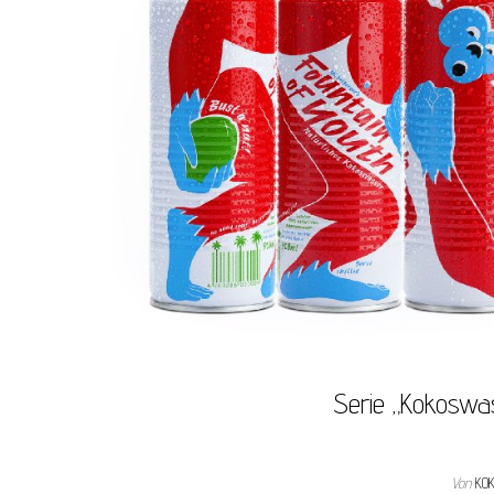
Serie „Kokoswas
Von
KO