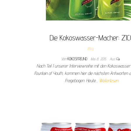
Die Kokoswasser-Macher: ZIC
Blog
Von
KOKOSFREUND
Mai 8, 2015
Aus
Nach Teil 1 unserer Interviewreihe mit den Kokoswasse
Fountain of Youth, kommen hier die nächsten Antworten 
Fragebogen. Heute…
Weiterlesen