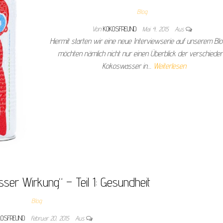
Blog
Von
KOKOSFREUND
Mai 4, 2015
Aus
Hiermit starten wir eine neue Interviewserie auf unserem Blo
möchten nämlich nicht nur einen Überblick der verschiede
Kokoswasser in…
Weiterlesen
ser Wirkung“ – Teil 1: Gesundheit
Blog
KOSFREUND
Februar 20, 2015
Aus