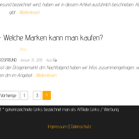
esund bezeichnet wird, haben wir in diesem Artikel ausführlich beschrieben. A
gibt…
Weiterlesen
 Welche Marken kann man kaufen?
Blog
KOSFREUND
Januar 15, 2015
Aus
 ist der Drogeriemarkt dm. Nachfolgend haben wir Infos zusammengetragen, w
ten dm im Angebot…
Weiterlesen
ge
Vorherige
1
…
3
4
it * gekennzeichnete Links bezeichnet man als Affiliate Links / Werbung.
Impressum
|
Datenschutz