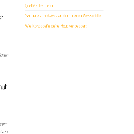
Qualitätsdestillation
st
Sauberes Trinkwasser durch einen Wasserfilter
Wie Kokosseife deine Haut verbessert
ichen
nut
ser-
hsten