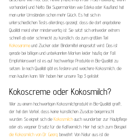
vorhanden) und Netto. Bei Supermärkten wie Edeka oder Kaufland hat
man unter Umständen schon mehr Glück. Es hat sich in
unterschiedlichen Tests allerdings gezeigt, dass die dort angebotene
Qualität meist eher minderwertig ist. Sie setzt sich entweder extrem
schnell ab oder schmeckt zu künstlich, da zum größten Teil
Kokosaroma
und Zucker oder Bindemittel eingesetzt wird. Das ist
gerade bei billigen und unbekannten Marken leider häufig der Fall.
Empfehlenswert ist es auf hochwertige Produkte in Bio-Qualität zu
setzen. Je nach Qualität gibt es festere und weichere Kokosmilch, die
man kaufen kann. Wir haben hier unsere Top 3 gelistet.
Kokoscreme oder Kokosmilch?
Wer zu einem hochwertigen Kokosmilchprodukt in Bio-Qualität greift,
der hat den Vorteil, dass keine künstlichen Zusätze beigemischt
wurden. So eignet sich die
Kokosmilch
auch wunderbar zur Hautpflege
oder als veganer Ersatz für die Kaffeemilch. Hier hat sich zum Beispiel
die Kokosmilch von Dr. Georg
bewährt. Von Natur aus ist die