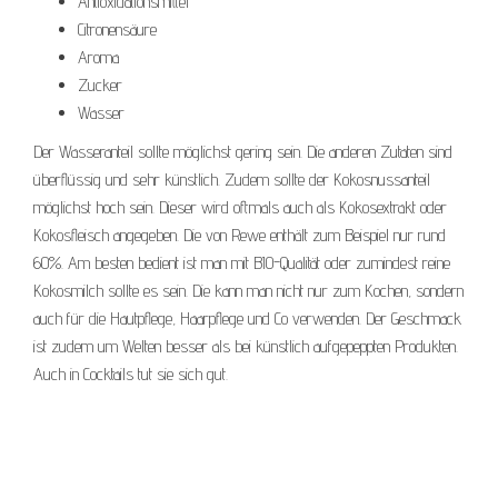
Antioxidationsmittel
Citronensäure
Aroma
Zucker
Wasser
Der Wasseranteil sollte möglichst gering sein. Die anderen Zutaten sind
überflüssig und sehr künstlich. Zudem sollte der Kokosnussanteil
möglichst hoch sein. Dieser wird oftmals auch als Kokosextrakt oder
Kokosfleisch angegeben. Die von Rewe enthält zum Beispiel nur rund
60%. Am besten bedient ist man mit BIO-Qualität oder zumindest reine
Kokosmilch sollte es sein. Die kann man nicht nur zum Kochen, sondern
auch für die Hautpflege, Haarpflege und Co verwenden. Der Geschmack
ist zudem um Welten besser als bei künstlich aufgepeppten Produkten.
Auch in Cocktails tut sie sich gut.