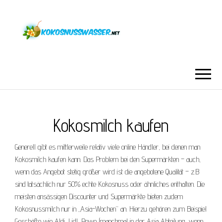
Kokosmilch kaufen
Generell gibt es mittlerweile relativ viele online Händler, bei denen man
Kokosmilch kaufen kann. Das Problem bei den Supermärkten – auch,
wenn das Angebot stetig größer wird ist die angebotene Qualität – z.B
sind tatsächlich nur 50% echte Kokosnuss oder ähnliches enthalten. Die
meisten ansässigen Discounter und Supermärkte bieten zudem
Kokosnussmilch nur in „Asia-Wochen“ an. Hierzu gehören zum Beispiel
Geschäfte wie Aldi, Lidl, Rewe (manchmal in der Asia Abteilung, wenn