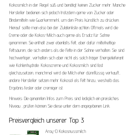
Kokosmilch in der Regel süß und benötigt keinen Zucker mehr. Manche
Hersteller bedienen sich jedoch trotzdem gerne von Zucker oder
Bindemitteln wie Guarkernmehl, um den Preis künstlich zu drücken.
Hierauf sollte man also bei der Zutatenliste achten. Oftmals wird die
Creme oder die Kokos-Milch auch gerne als Ersatz für Sahne
genommen. Sie enthält zwar ebenfalls Fett, aber dafür mittelkettige
Fettsäuren, die sich anders als die Fette in der Sahne verhalten. Sie sind
hochwertiger, verhalten sich aber nicht als solch träger Energielieferant
wie Kohlenhydrate. Kokoscreme und Kokosmilch sind fast
gleichzusetzen, manchmal wird die Milch eher dünnflüssg verkauft,
andere Hersteller setzen mehr Kokosöl als Fett hinzu, weshalb das
Ergebnis fester oder cremiger ist.
Hinweis: Die genannten Infos zum Preis sind lediglich ein preisliches
Niveau , prüfen können Sie diese unter dem angegebenen Link.
Preisvergleich unserer Top 3
Aroy-D Kokosnussmilch