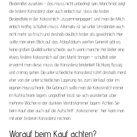
Bindemittel zusetzen – das muss nicht unbedingt sein. Manchmal zeigt
die festere Konsistenz aber auch einfach nur, dass die festen
Bestandteile in der Kokosmilch „zusammenpappen“ und man die Milch
einfach kräftig schütteln muss. Alternativ ist sie unter Umständen auch
nicht mehr so frisch und deshalb deutlich fester als gewöhnlich. Hier
sollte man einen Blick auf das Ablaufdatum werfen. Generell gibt es
keine großen Qualitätsunterschiede, auch wenn manche Hersteller eine
etwas festere Kokosmilch auf den Markt bringen – schüttelt oder
erwärmt man diese, muss die Konsistenz tendentiell Richtung flüssig
und cremig gehen. Die unterschiedliche Konsistenz rührt deshalb meist
eher von der unterschiedlichen Lagerung bis zum Verkauf oder im
eigenen Hausschrank. Bei Gebrauch sollte man die Kokosmilch immer
im Kühlschrank lagern, ungeöffnet lässt sie sich wunderbar über
mehrere Wochen in der dunklen Vorratskammer lagern. Achten Sie
beim Kauf aber auch auf die Aufschrift „Kokoscreme“, hier kann man
mit einer festeren Konsistenz rechnen.
Worauf beim Kauf achten?