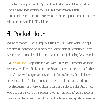
darunter die Apple Health-App und die Endomondo-Fitnessplattform.
Einige dieser Integrationen sowie Funktionen wie detaillierte
Lebensmittelanalysen und Datenexport erfordern jedoch ein Premium-
Abonnement von 10 USD / Monat.
4. Pocket Yoga
Vielleicht meinst Du das Yoga nur für Frau ist? Aber ohne sich gut
gedehnt zu haben verlauft man den Gefahr sich zu verletzten. Echte
Männer wollen nicht verletzt sine, sondern nur jeden Tag Gas geben!
Die
Pocket Yoga
-App enthält alles, was Sie zum Durcharbeiten Ihrer
Asanas benötigen. Sie können Ihre Bewegungen mit geführten Audio-
und Videoanweisungen verbessern, ein fortlaufendes Protokoll der
bereits durchgeführten Übungen führen und Ihren Fortschritt mit
Herzfrequenz- und Kaloriendaten überprüfen, die aus der Apple Health
App abgerufen wurden. Insgesamt können Sie aus 27 verschiedenen
Sessions unterschiedlicher Dauer und Schwierigkeitsgrade auswählen.