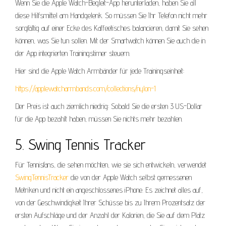
Wenn Sie die Apple Watch-Begleit-App herunterladen, haben Sie all
diese Hilfsmittel am Handgelenk. So müssen Sie Ihr Telefon nicht mehr
sorgfältig auf einer Ecke des Kaffeetisches balancieren, damit Sie sehen
können, was Sie tun sollen. Mit der Smartwatch können Sie auch die in
der App integrierten Trainingstimer steuern.
Hier sind die Apple Watch Armbänder für jede Trainingseinheit:
https://applewatcharmbands.com/collections/nylon-1
Der Preis ist auch ziemlich niedrig: Sobald Sie die ersten 3 US-Dollar
für die App bezahlt haben, müssen Sie nichts mehr bezahlen.
5. Swing Tennis Tracker
Für Tennisfans, die sehen möchten, wie sie sich entwickeln, verwendet
SwingTennisTracker
die von der Apple Watch selbst gemessenen
Metriken und nicht ein angeschlossenes iPhone. Es zeichnet alles auf,
von der Geschwindigkeit Ihrer Schüsse bis zu Ihrem Prozentsatz der
ersten Aufschläge und der Anzahl der Kalorien, die Sie auf dem Platz