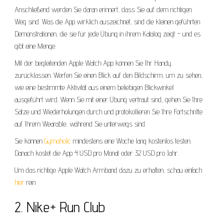
Anschließend werden Sie daran erinnert, dass Sie auf dem richtigen
Weg sind. Was die App wirklich auszeichnet, sind die kleinen geführten
Demonstrationen, die sie für jede Übung in ihrem Katalog zeigt – und es
gibt eine Menge.
Mit der begleitenden Apple Watch App können Sie Ihr Handy
zurücklassen. Werfen Sie einen Blick auf den Bildschirm, um zu sehen,
wie eine bestimmte Aktivität aus einem beliebigen Blickwinkel
ausgeführt wird. Wenn Sie mit einer Übung vertraut sind, gehen Sie Ihre
Sätze und Wiederholungen durch und protokollieren Sie Ihre Fortschritte
auf Ihrem Wearable, während Sie unterwegs sind.
Sie können
Gymaholic
mindestens eine Woche lang kostenlos testen.
Danach kostet die App 4 USD pro Monat oder 32 USD pro Jahr.
Um das richtige Apple Watch Armband dazu zu erhalten, schau einfach
hier
rein
2. Nike+ Run Club