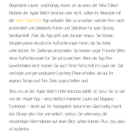
Begeisterte Läufer, unabhängig davon, ob sie eines der Nike Edition-
Modelle der Apple Watch besitzen oder nicht, sollten ihr Wearable mit
der
Nike+ Run Club
-App aufladen. Wie zu erwarten, werden Ihre Läufe
protokolliert und detaillierte Karten und Statistiken für jede Sitzung
bereitgestellt. Aber die App geht weit darüber hinaus. Sie können
beispielsweise akustische Aufforderungen hören, die Sie dabei
unterstützen, Ihr Zieltempo einzuhalten. Sie können sogar Freunde bitten,
diese Aufforderungen für Sie aufzuzeichnen. Wenn die App Ihre
Gewohnheiten lernt, können Sie auch Ihren Fortschritt im Laufe der Zeit
verfolgen und personalisierte Coaching-Pläne erhalten, die auf Ihr
eigenes Tempo und Ihre Ziele zugeschnitten sind.
Was uns an der Apple Watch-Unterstützung gefällt, ist, dass Sie so viel
von der Haupt-App – einschließlich trainierter Läufe und Mapping-
Funktionen – direkt auf Ihr Handgelenk bekommen. Gleichzeitig macht
das Design alles klar und einfach, sodass Sie unterwegs die
notwendigen Informationen auf einen Blick sehen können. Plus, das alles
ist kostenlos.