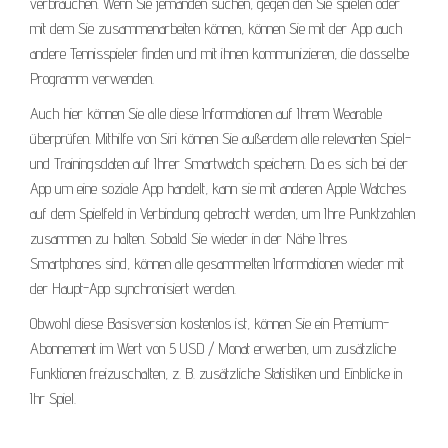
verbrauchen. Wenn Sie jemanden suchen, gegen den Sie spielen oder
mit dem Sie zusammenarbeiten können, können Sie mit der App auch
andere Tennisspieler finden und mit ihnen kommunizieren, die dasselbe
Programm verwenden.
Auch hier können Sie alle diese Informationen auf Ihrem Wearable
überprüfen. Mithilfe von Siri können Sie außerdem alle relevanten Spiel-
und Trainingsdaten auf Ihrer Smartwatch speichern. Da es sich bei der
App um eine soziale App handelt, kann sie mit anderen Apple Watches
auf dem Spielfeld in Verbindung gebracht werden, um Ihre Punktzahlen
zusammen zu halten. Sobald Sie wieder in der Nähe Ihres
Smartphones sind, können alle gesammelten Informationen wieder mit
der Haupt-App synchronisiert werden.
Obwohl diese Basisversion kostenlos ist, können Sie ein Premium-
Abonnement im Wert von 5 USD / Monat erwerben, um zusätzliche
Funktionen freizuschalten, z. B. zusätzliche Statistiken und Einblicke in
Ihr Spiel.