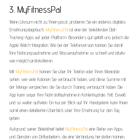
3. MyFitnessPal
Wenn Lifesum nicht zu Ihnen passt, probieren Sie ein anderes digitales
Ernährungstagebuch.
MyFitnessPal
ist eine der beliebtesten Diät-
Tracking-Apps auf jeder Plattform. Besonders gut gefällt uns jedoch die
Apple Watch-Integration. Wie bei der Telefonversion können Sie damit
Ihre Nahrungsaufnahme und Wasseraufnahme so schnell und intuitiv
wie möglich protokollieren.
Mit
MyFitnessPal
können Sie über Ihr Telefon oder Ihren Wearable
sehen, wie viele Kalorien Sie verbraucht haben, und diese Summe mit
der Menge vergleichen, die Sie durch Training verbraucht haben. Die
App kann sogar Ihre Nährstoffaufnahme in Kohlenhydrate, Fett, Eiweiß
und so weiter aufteilen. Ein kurzer Blick auf Ihr Handgelenk kann Ihnen
somit einen detaillierten Überblick über Ihre Ernährung für den Tag
geben.
Aufgrund seiner Beliebtheit bietet
MyFitnessPal
eine Reihe von Apps
und Diensten von Drittanbietern, die eine Verbindung herstellen können,