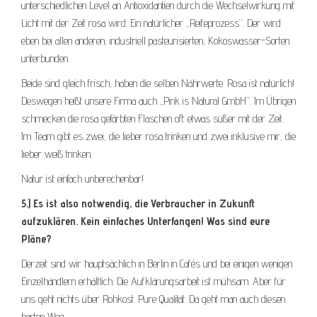
unterschiedlichen Level an Antioxidantien durch die Wechselwirkung mit
Licht mit der Zeit rosa wird. Ein natürlicher „Reifeprozess“. Der wird
eben bei allen anderen, industriell pasteurisierten, Kokoswasser-Sorten
unterbunden.
Beide sind gleich frisch, haben die selben Nährwerte. Rosa ist natürlich!
Deswegen heißt unsere Firma auch „Pink is Natural GmbH“. Im Übrigen
schmecken die rosa gefärbten Flaschen oft etwas süßer mit der Zeit.
Im Team gibt es zwei, die lieber rosa trinken und zwei inklusive mir, die
lieber weiß trinken.
Natur ist einfach unberechenbar!
5.) Es ist also notwendig, die Verbraucher in Zukunft
aufzuklären. Kein einfaches Unterfangen! Was sind eure
Pläne?
Derzeit sind wir hauptsächlich in Berlin in Cafés und bei einigen wenigen
Einzelhändlern erhältlich. Die Aufklärungsarbeit ist mühsam. Aber für
uns geht nichts über Rohkost. Pure Qualität. Da geht man auch diesen
harten Weg.