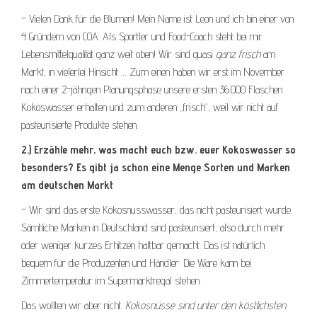
– Vielen Dank für die Blumen! Mein Name ist Leon und ich bin einer von
4 Gründern von COA. Als Sportler und Food-Coach steht bei mir
Lebensmittelqualität ganz weit oben! Wir sind quasi
ganz frisch
am
Markt, in vielerlei Hinsicht … Zum einen haben wir erst im November
nach einer 2-jährigen Planungsphase unsere ersten 36.000 Flaschen
Kokoswasser erhalten und zum anderen „frisch“, weil wir nicht auf
pasteurisierte Produkte stehen.
2.) Erzähle mehr, was macht euch bzw. euer Kokoswasser so
besonders? Es gibt ja schon eine Menge Sorten und Marken
am deutschen Markt
– Wir sind das erste Kokosnusswasser, das nicht pasteurisiert wurde.
Sämtliche Marken in Deutschland sind pasteurisiert, also durch mehr
oder weniger kurzes Erhitzen haltbar gemacht. Das ist natürlich
bequem für die Produzenten und Händler: Die Ware kann bei
Zimmertemperatur im Supermarktregal stehen.
Das wollten wir aber nicht.
Kokosnüsse sind unter den köstlichsten