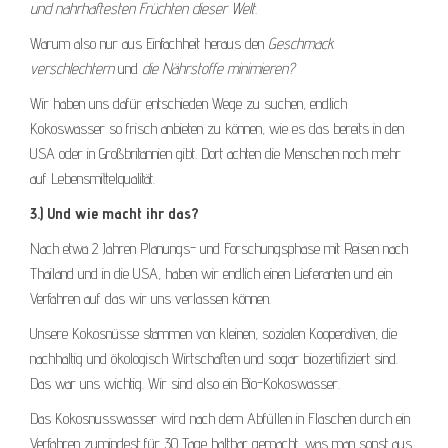
und nahrhaftesten Früchten dieser Welt.
Warum also nur aus Einfachheit heraus den
Geschmack
verschlechtern
und
die Nährstoffe minimieren?
Wir haben uns dafür entschieden Wege zu suchen, endlich
Kokoswasser so frisch anbieten zu können, wie es das bereits in den
USA oder in Großbritannien gibt. Dort achten die Menschen noch mehr
auf Lebensmittelqualität.
3.) Und wie macht ihr das?
Nach etwa 2 Jahren Planungs- und Forschungsphase mit Reisen nach
Thailand und in die USA, haben wir endlich einen Lieferanten und ein
Verfahren auf das wir uns verlassen können.
Unsere Kokosnüsse stammen von kleinen, sozialen Kooperativen, die
nachhaltig und ökologisch Wirtschaften und sogar biozertifiziert sind.
Das war uns wichtig. Wir sind also ein Bio-Kokoswasser.
Das Kokosnusswasser wird nach dem Abfüllen in Flaschen durch ein
Verfahren zumindest für 30 Tage haltbar gemacht, was man sonst aus