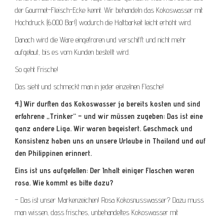
der Gourmet-Fleisch-Ecke kennt. Wir behandeln das Kokoswasser mit
Hochdruck (6.000 Bar!) wodurch die Haltbarkeit leicht erhöht wird.
Danach wird die Ware eingefroren und verschifft und nicht mehr
aufgetaut, bis es vom Kunden bestellt wird.
So geht Frische!
Das sieht und schmeckt man in jeder einzelnen Flasche!
4.) Wir durften das Kokoswasser ja bereits kosten und sind
erfahrene „Trinker“ – und wir müssen zugeben: Das ist eine
ganz andere Liga. Wir waren begeistert. Geschmack und
Konsistenz haben uns an unsere Urlaube in Thailand und auf
den Philippinen erinnert.
Eins ist uns aufgefallen: Der Inhalt einiger Flaschen waren
rosa. Wie kommt es bitte dazu?
– Das ist unser Markenzeichen! Rosa Kokosnusswasser? Dazu muss
man wissen, dass frisches, unbehandeltes Kokoswasser mit